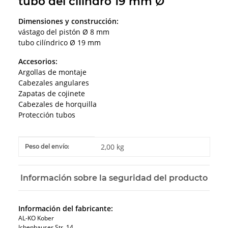
tubo del cilindro 19 mm Ø
Dimensiones y construcción:
vástago del pistón Ø 8 mm
tubo cilíndrico Ø 19 mm
Accesorios:
Argollas de montaje
Cabezales angulares
Zapatas de cojinete
Cabezales de horquilla
Protección tubos
#productDetails.itemInformation#
#productDetails.itemValue#
2,00 kg
Peso del envío:
Información sobre la seguridad del producto
Información del fabricante:
AL-KO Kober
Ichenhauser Str. 14