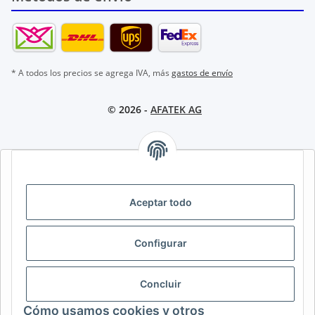
* A todos los precios se agrega IVA, más
gastos de envío
© 2026 -
AFATEK AG
AFATEK INTERNATIONAL – SELECCIONAR REGIÓN E IDIOMA |
SELECT REGION & LANGUAGE | CHOISIR LA RÉGION ET LA
LANGUE
Aceptar todo
DE
AT
CH (DE)
CH (FR)
Configurar
CH (IT)
BE (NL)
BE (FR)
NL
FR
IT
ES
DK
PL
Concluir
UK
NZ
USA
MX
PT
Cómo usamos cookies y otros