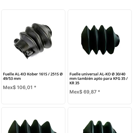
Fuelle AL-KO Kober 161S / 251S Ø
Fuelle universal AL-KO Ø 30/40
49/53 mm
mm también apto para KFG 35 /
KR 35
Mex$ 106,01
*
Mex$ 69,87
*