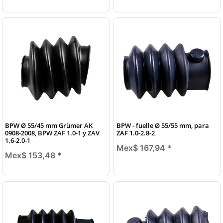
BPW Ø 55/45 mm Grümer AK
BPW - fuelle Ø 55/55 mm, para
0908-2008, BPW ZAF 1.0-1 y ZAV
ZAF 1.0-2.8-2
1.6-2.0-1
Mex$ 167,94
*
Mex$ 153,48
*