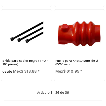
Brida para cables negra (1 PU =
Fuelle para Knott Avonride Ø
100 piezas)
65/65 mm
Mex$ 318,88
*
Mex$ 610,95
*
desde
Artículo 1 - 36 de 36