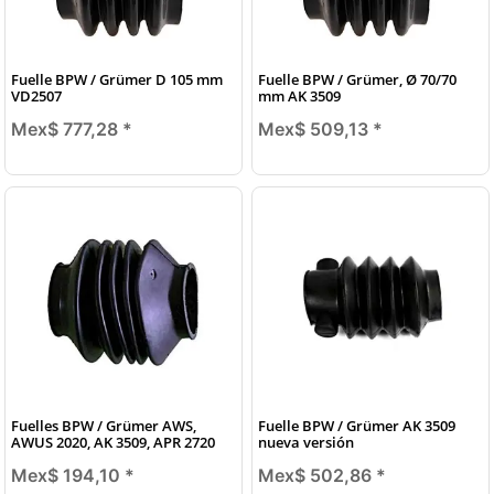
Fuelle BPW / Grümer D 105 mm
Fuelle BPW / Grümer, Ø 70/70
VD2507
mm AK 3509
Mex$ 777,28
*
Mex$ 509,13
*
Fuelles BPW / Grümer AWS,
Fuelle BPW / Grümer AK 3509
AWUS 2020, AK 3509, APR 2720
nueva versión
Mex$ 194,10
*
Mex$ 502,86
*