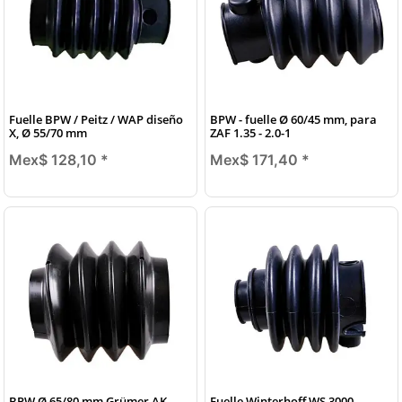
Fuelle BPW / Peitz / WAP diseño
BPW - fuelle Ø 60/45 mm, para
X, Ø 55/70 mm
ZAF 1.35 - 2.0-1
Mex$ 128,10
*
Mex$ 171,40
*
BPW Ø 65/80 mm Grümer AK
Fuelle Winterhoff WS 3000