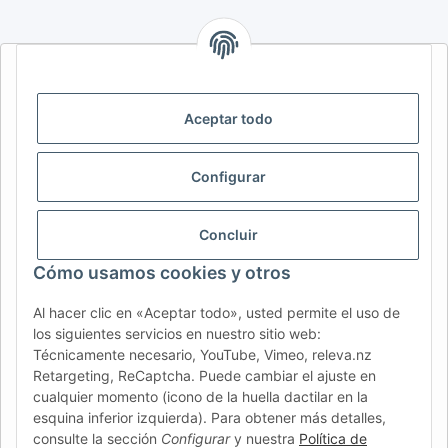
AFATEK INTERNATIONAL – SELECCIONAR REGIÓN E IDIOMA |
SELECT REGION & LANGUAGE | CHOISIR LA RÉGION ET LA
LANGUE
Aceptar todo
DE
AT
CH (DE)
CH (FR)
Configurar
CH (IT)
BE (NL)
BE (FR)
NL
FR
IT
ES
DK
PL
Concluir
UK
NZ
USA
MX
PT
Cómo usamos cookies y otros
SE
FI
CZ
HU
SK
Al hacer clic en «Aceptar todo», usted permite el uso de
RO
HR
los siguientes servicios en nuestro sitio web:
Técnicamente necesario, YouTube, Vimeo, releva.nz
Retargeting, ReCaptcha. Puede cambiar el ajuste en
cualquier momento (icono de la huella dactilar en la
AFATEK México
| Su experto en refacciones para remolques
esquina inferior izquierda). Para obtener más detalles,
y vehículos comerciales
consulte la sección
Configurar
y nuestra
Política de
Contacto y soporte:
moc.ketafa@ofni