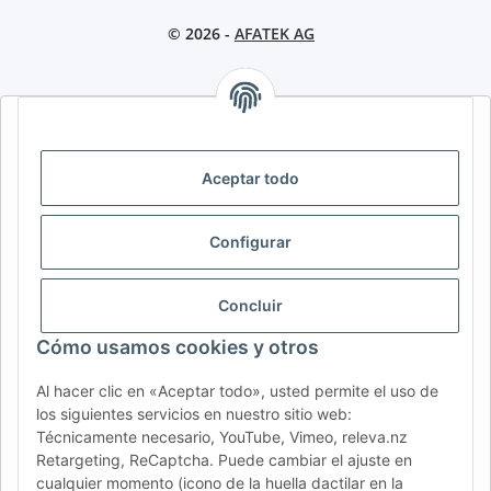
© 2026 -
AFATEK AG
AFATEK INTERNATIONAL – SELECCIONAR REGIÓN E IDIOMA |
SELECT REGION & LANGUAGE | CHOISIR LA RÉGION ET LA
LANGUE
Aceptar todo
DE
AT
CH (DE)
CH (FR)
Configurar
CH (IT)
BE (NL)
BE (FR)
NL
FR
IT
ES
DK
PL
Concluir
UK
NZ
USA
MX
PT
Cómo usamos cookies y otros
SE
FI
CZ
HU
SK
Al hacer clic en «Aceptar todo», usted permite el uso de
RO
HR
los siguientes servicios en nuestro sitio web:
Técnicamente necesario, YouTube, Vimeo, releva.nz
Retargeting, ReCaptcha. Puede cambiar el ajuste en
cualquier momento (icono de la huella dactilar en la
AFATEK México
| Su experto en refacciones para remolques