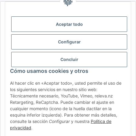
AFATEK INTERNATIONAL – SELECCIONAR REGIÓN E IDIOMA |
SELECT REGION & LANGUAGE | CHOISIR LA RÉGION ET LA
LANGUE
Aceptar todo
DE
AT
CH (DE)
CH (FR)
Configurar
CH (IT)
BE (NL)
BE (FR)
NL
FR
IT
ES
DK
PL
Concluir
UK
NZ
USA
MX
PT
Cómo usamos cookies y otros
SE
FI
CZ
HU
SK
Al hacer clic en «Aceptar todo», usted permite el uso de
RO
HR
los siguientes servicios en nuestro sitio web:
Técnicamente necesario, YouTube, Vimeo, releva.nz
Retargeting, ReCaptcha. Puede cambiar el ajuste en
cualquier momento (icono de la huella dactilar en la
AFATEK México
| Su experto en refacciones para remolques
esquina inferior izquierda). Para obtener más detalles,
y vehículos comerciales
consulte la sección
Configurar
y nuestra
Política de
Contacto y soporte:
moc.ketafa@ofni
privacidad
.
Envío directo desde nuestro centro logístico en Alemania.