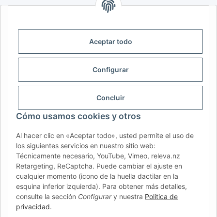
AFATEK INTERNATIONAL – SELECCIONAR REGIÓN E IDIOMA |
SELECT REGION & LANGUAGE | CHOISIR LA RÉGION ET LA
LANGUE
Aceptar todo
DE
AT
CH (DE)
CH (FR)
Configurar
CH (IT)
BE (NL)
BE (FR)
NL
FR
IT
ES
DK
PL
Concluir
UK
NZ
USA
MX
PT
Cómo usamos cookies y otros
SE
FI
CZ
HU
SK
Al hacer clic en «Aceptar todo», usted permite el uso de
RO
HR
los siguientes servicios en nuestro sitio web:
Técnicamente necesario, YouTube, Vimeo, releva.nz
Retargeting, ReCaptcha. Puede cambiar el ajuste en
cualquier momento (icono de la huella dactilar en la
AFATEK México
| Su experto en refacciones para remolques
esquina inferior izquierda). Para obtener más detalles,
y vehículos comerciales
consulte la sección
Configurar
y nuestra
Política de
Contacto y soporte:
moc.ketafa@ofni
privacidad
.
Envío directo desde nuestro centro logístico en Alemania.