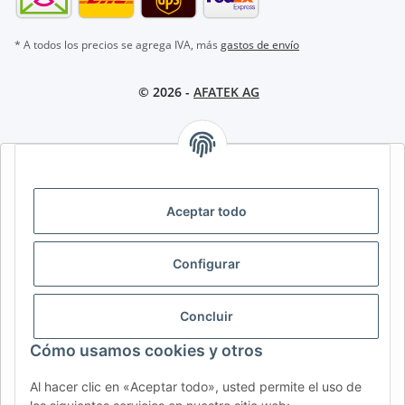
* A todos los precios se agrega IVA, más
gastos de envío
© 2026 -
AFATEK AG
AFATEK INTERNATIONAL – SELECCIONAR REGIÓN E IDIOMA |
SELECT REGION & LANGUAGE | CHOISIR LA RÉGION ET LA
LANGUE
Aceptar todo
DE
AT
CH (DE)
CH (FR)
Configurar
CH (IT)
BE (NL)
BE (FR)
NL
FR
IT
ES
DK
PL
Concluir
UK
NZ
USA
MX
PT
Cómo usamos cookies y otros
SE
FI
CZ
HU
SK
Al hacer clic en «Aceptar todo», usted permite el uso de
RO
HR