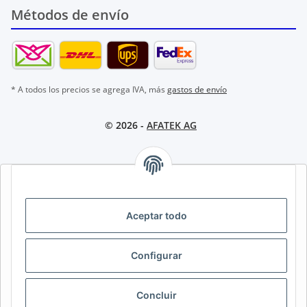
Métodos de envío
* A todos los precios se agrega IVA, más
gastos de envío
© 2026 -
AFATEK AG
AFATEK INTERNATIONAL – SELECCIONAR REGIÓN E IDIOMA |
SELECT REGION & LANGUAGE | CHOISIR LA RÉGION ET LA
LANGUE
Aceptar todo
DE
AT
CH (DE)
CH (FR)
Configurar
CH (IT)
BE (NL)
BE (FR)
NL
FR
IT
ES
DK
PL
Concluir