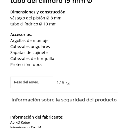
tubo del cilindro 19 mm Ø
Dimensiones y construcción:
vástago del pistón Ø 8 mm
tubo cilíndrico Ø 19 mm
Accesorios:
Argollas de montaje
Cabezales angulares
Zapatas de cojinete
Cabezales de horquilla
Protección tubos
#productDetails.itemInformation#
#productDetails.itemValue#
1,15 kg
Peso del envío:
Información sobre la seguridad del producto
Información del fabricante:
AL-KO Kober
Ichenhauser Str. 14