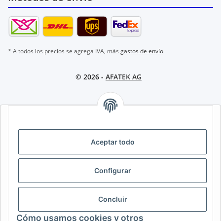
* A todos los precios se agrega IVA, más
gastos de envío
© 2026 -
AFATEK AG
AFATEK INTERNATIONAL – SELECCIONAR REGIÓN E IDIOMA |
SELECT REGION & LANGUAGE | CHOISIR LA RÉGION ET LA
LANGUE
Aceptar todo
DE
AT
CH (DE)
CH (FR)
Configurar
CH (IT)
BE (NL)
BE (FR)
NL
FR
IT
ES
DK
PL
Concluir
UK
NZ
USA
MX
PT
Cómo usamos cookies y otros