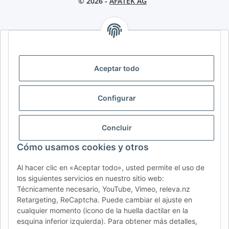
© 2026 -
AFATEK AG
AFATEK INTERNATIONAL – SELECCIONAR REGIÓN E IDIOMA |
SELECT REGION & LANGUAGE | CHOISIR LA RÉGION ET LA
LANGUE
Aceptar todo
DE
AT
CH (DE)
CH (FR)
Configurar
CH (IT)
BE (NL)
BE (FR)
NL
FR
IT
ES
DK
PL
Concluir
UK
NZ
USA
MX
PT
Cómo usamos cookies y otros
SE
FI
CZ
HU
SK
Al hacer clic en «Aceptar todo», usted permite el uso de
RO
HR
los siguientes servicios en nuestro sitio web:
Técnicamente necesario, YouTube, Vimeo, releva.nz
Retargeting, ReCaptcha. Puede cambiar el ajuste en
cualquier momento (icono de la huella dactilar en la
AFATEK México
| Su experto en refacciones para remolques
esquina inferior izquierda). Para obtener más detalles,
y vehículos comerciales