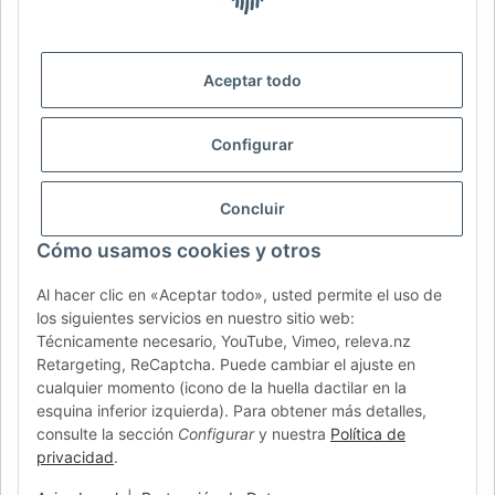
AFATEK INTERNATIONAL – SELECCIONAR REGIÓN E IDIOMA |
SELECT REGION & LANGUAGE | CHOISIR LA RÉGION ET LA
LANGUE
Aceptar todo
DE
AT
CH (DE)
CH (FR)
Configurar
CH (IT)
BE (NL)
BE (FR)
NL
FR
IT
ES
DK
PL
Concluir
UK
NZ
USA
MX
PT
Cómo usamos cookies y otros
SE
FI
CZ
HU
SK
Al hacer clic en «Aceptar todo», usted permite el uso de
RO
HR
los siguientes servicios en nuestro sitio web:
Técnicamente necesario, YouTube, Vimeo, releva.nz
Retargeting, ReCaptcha. Puede cambiar el ajuste en
cualquier momento (icono de la huella dactilar en la
AFATEK México
| Su experto en refacciones para remolques
esquina inferior izquierda). Para obtener más detalles,
y vehículos comerciales
consulte la sección
Configurar
y nuestra
Política de
Contacto y soporte:
moc.ketafa@ofni
privacidad
.
Envío directo desde nuestro centro logístico en Alemania.
Nota: Pueden aplicarse impuestos de importación locales.