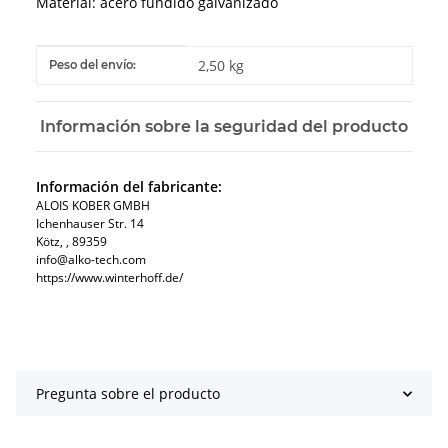
Material: acero fundido galvanizado
#productDetails.itemInformation#
#productDetails.itemValue#
2,50 kg
Peso del envío:
Información sobre la seguridad del producto
Información del fabricante:
ALOIS KOBER GMBH​
Ichenhauser Str. 14
Kötz​, , 89359
info@alko-tech.com
https://www.winterhoff.de/
Pregunta sobre el producto