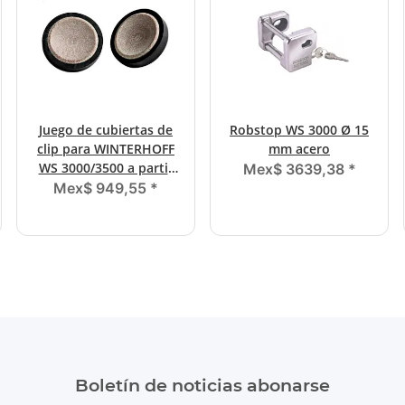
Juego de cubiertas de
Robstop WS 3000 Ø 15
clip para WINTERHOFF
mm acero
WS 3000/3500 a partir
Mex$ 3639,38
*
del año de construcción
Mex$ 949,55
*
08/2002
Boletín de noticias abonarse