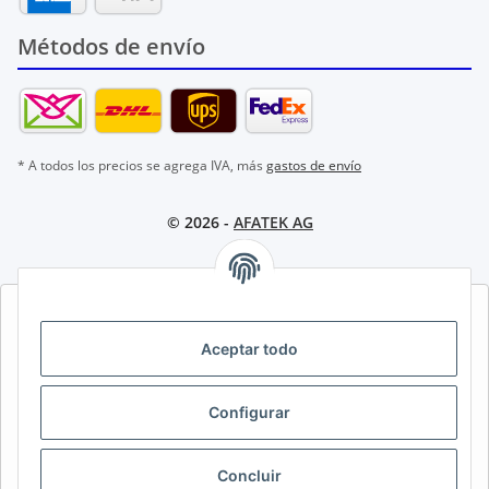
Métodos de envío
* A todos los precios se agrega IVA, más
gastos de envío
© 2026 -
AFATEK AG
AFATEK INTERNATIONAL – SELECCIONAR REGIÓN E IDIOMA |
SELECT REGION & LANGUAGE | CHOISIR LA RÉGION ET LA
Aceptar todo
LANGUE
DE
AT
CH (DE)
CH (FR)
Configurar
CH (IT)
BE (NL)
BE (FR)
NL
FR
IT
ES
DK
PL
Concluir