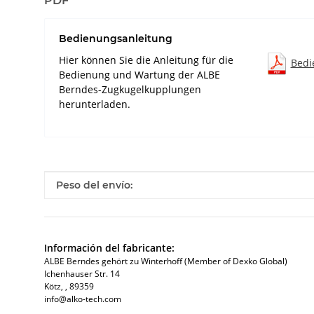
PDF
Bedienungsanleitung
Hier können Sie die Anleitung für die
Bedi
Bedienung und Wartung der ALBE
Berndes-Zugkugelkupplungen
herunterladen.
#productDetails.itemInformation#
#productDetails.itemValue#
Peso del envío:
Información del fabricante:
ALBE Berndes gehört zu Winterhoff (Member of Dexko Global)
Ichenhauser Str. 14
Kötz​, , 89359
info@alko-tech.com