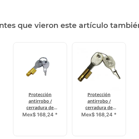
entes que vieron este artículo tambié
Protección
Protección
antirrobo /
antirrobo /
cerradura de
cerradura de
embutir AL-KO,
embutir para todos
Mex$ 168,24
*
Mex$ 168,24
*
ALBE, Winterhoff
los tipos de ALBE
desde 12/1999