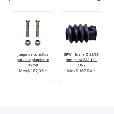
Juego de tornillos
BPW - fuelle Ø 55/55
para acoplamiento
mm, para ZAF 1.0-
05750
2.8-2
Mex$ 167,05
*
Mex$ 167,94
*