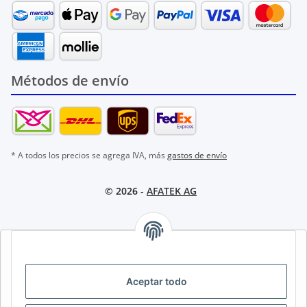
Métodos de envío
* A todos los precios se agrega IVA, más
gastos de envío
© 2026 -
AFATEK AG
AFATEK INTERNATIONAL – SELECCIONAR REGIÓN E IDIOMA |
SELECT REGION & LANGUAGE | CHOISIR LA RÉGION ET LA
LANGUE
Aceptar todo
DE
AT
CH (DE)
CH (FR)