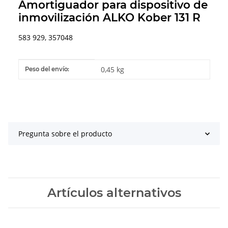
Amortiguador para dispositivo de
inmovilización ALKO Kober 131 R
583 929, 357048
#productDetails.itemInformation#
#productDetails.itemValue#
0,45 kg
Peso del envío:
Pregunta sobre el producto
Artículos alternativos