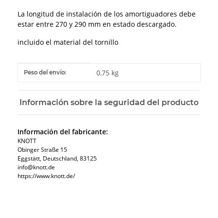
La longitud de instalación de los amortiguadores debe
estar entre 270 y 290 mm en estado descargado.
incluido el material del tornillo
#productDetails.itemInformation#
#productDetails.itemValue#
0,75 kg
Peso del envío:
Información sobre la seguridad del producto
Información del fabricante:
KNOTT
Obinger Straße 15
Eggstätt, Deutschland, 83125
info@knott.de
https://www.knott.de/