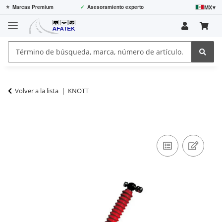
MX
▾
⭐
Marcas Premium
✓
Asesoramiento experto
Volver a la lista
KNOTT