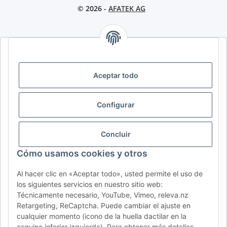
© 2026 -
AFATEK AG
AFATEK INTERNATIONAL – SELECCIONAR REGIÓN E IDIOMA |
SELECT REGION & LANGUAGE | CHOISIR LA RÉGION ET LA
LANGUE
Aceptar todo
DE
AT
CH (DE)
CH (FR)
Configurar
CH (IT)
BE (NL)
BE (FR)
NL
FR
IT
ES
DK
PL
Concluir
UK
NZ
USA
MX
PT
Cómo usamos cookies y otros
SE
FI
CZ
HU
SK
Al hacer clic en «Aceptar todo», usted permite el uso de
RO
HR
los siguientes servicios en nuestro sitio web:
Técnicamente necesario, YouTube, Vimeo, releva.nz
Retargeting, ReCaptcha. Puede cambiar el ajuste en
cualquier momento (icono de la huella dactilar en la
AFATEK México
| Su experto en refacciones para remolques
esquina inferior izquierda). Para obtener más detalles,