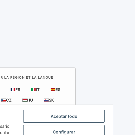
IR LA RÉGION ET LA LANGUE
FR
IT
ES
CZ
HU
SK
Aceptar todo
sario,
Configurar
tilar
erciales