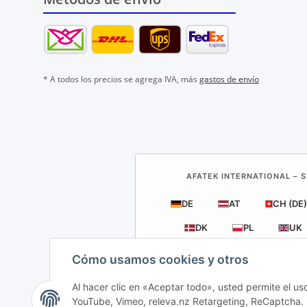
* A todos los precios se agrega IVA, más
gastos de envío
AFATEK INTERNATIONAL – S
DE
AT
CH (DE)
DK
PL
UK
Cómo usamos cookies y otros
Al hacer clic en «Aceptar todo», usted permite el us
YouTube, Vimeo, releva.nz Retargeting, ReCaptcha. P
AFATEK