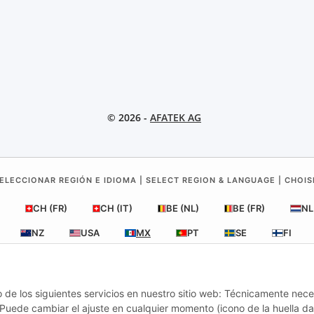
© 2026 -
AFATEK AG
ELECCIONAR REGIÓN E IDIOMA | SELECT REGION & LANGUAGE | CHOIS
CH (FR)
CH (IT)
BE (NL)
BE (FR)
NL
NZ
USA
MX
PT
SE
FI
RO
HR
o de los siguientes servicios en nuestro sitio web: Técnicamente nece
uede cambiar el ajuste en cualquier momento (icono de la huella dac
 México
| Su experto en refacciones para remolques y vehículos com