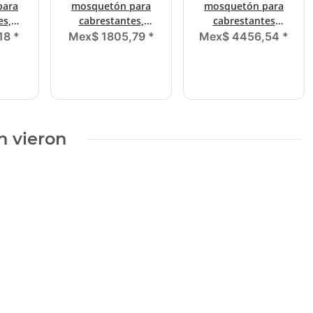
para
mosquetón para
mosquetón para
es,
cabrestantes,
cabrestantes
,0 mm,
diámetro (ø) 7,0 mm,
diámetro (ø) 7,0 mm
,18
*
Mex$ 1805,79
*
Mex$ 4456,54
*
s
20 metros
25 metros
n vieron