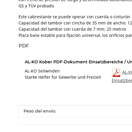
GS y TÜV probado
Este cabrestante se puede operar con cuerda o cinturón
Capacidad del tambor con cincha de 35 mm de ancho: 12
Capacidad del tambor con cuerda de 7 mm: 25 metros
Placa base estable para fijación universal, los orificios p
PDF
AL-KO Kober PDF-Dokument Einsatzbereiche / U
AL-KO Seilwinden
AL-K
Starke Helfer für Gewerbe und Freizeit
Einsatzbe
#productDetails.itemInformation#
#productDetails.itemValue#
Peso del envío: