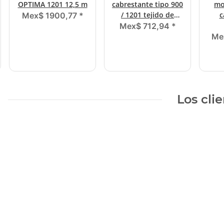
OPTIMA 1201 12,5 m
cabrestante tipo 900
mo
/ 1201 tejido de
c
Mex$ 1900,77
*
nailon
diám
Mex$ 712,94
*
Me
Los cli