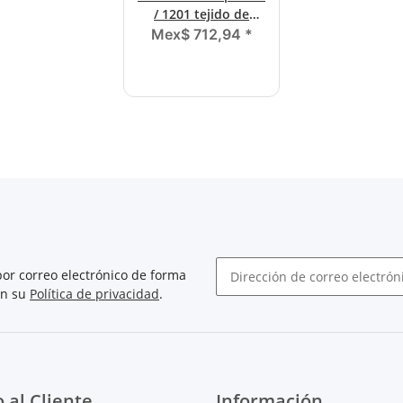
/ 1201 tejido de
nailon
Mex$ 712,94
*
or correo electrónico de forma
on su
Política de privacidad
.
Boletín de noticias abonarse
o al Cliente
Información