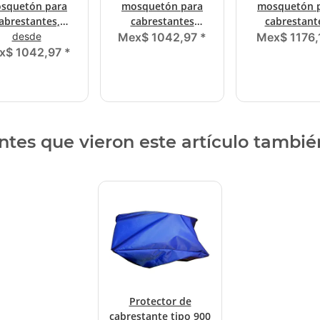
squetón para
mosquetón para
mosquetón 
abrestantes,
cabrestantes
cabrestant
etro (ø) 7,0 mm
diámetro (ø) 7,0 mm
diámetro (ø) 7
desde
Mex$ 1042,97
*
Mex$ 1176
10 metros
12 metro
x$ 1042,97
*
entes que vieron este artículo tambié
Protector de
cabrestante tipo 900