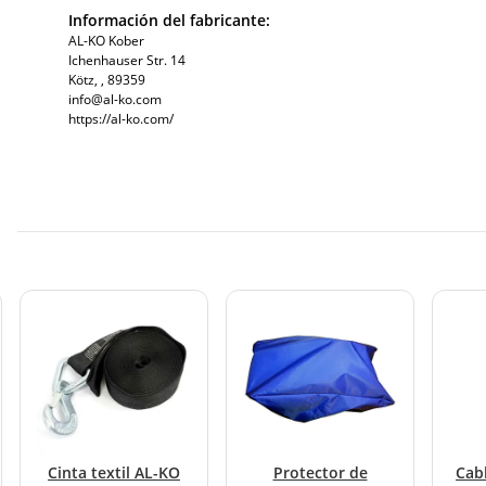
Información del fabricante:
AL-KO Kober
Ichenhauser Str. 14
Kötz, , 89359
info@al-ko.com
https://al-ko.com/
Cinta textil AL-KO
Protector de
Cab