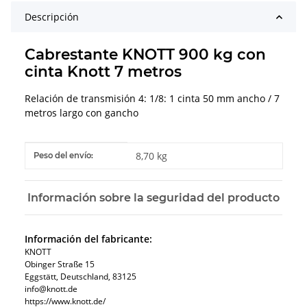
Descripción
Cabrestante KNOTT 900 kg con
cinta Knott 7 metros
Relación de transmisión 4: 1/8: 1 cinta 50 mm ancho / 7
metros largo con gancho
#productDetails.itemInformation#
#productDetails.itemValue#
8,70 kg
Peso del envío:
Información sobre la seguridad del producto
Información del fabricante:
KNOTT
Obinger Straße 15
Eggstätt, Deutschland, 83125
info@knott.de
https://www.knott.de/