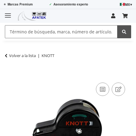
MX
▾
⭐
Marcas Premium
✓
Asesoramiento experto
Volver a la lista
KNOTT