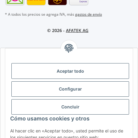
* A todos los precios se agrega IVA, más
gastos de envío
© 2026 -
AFATEK AG
AFATEK INTERNATIONAL – SELECCIONAR REGIÓN E IDIOMA |
SELECT REGION & LANGUAGE | CHOISIR LA RÉGION ET LA
LANGUE
Aceptar todo
DE
AT
CH (DE)
CH (FR)
Configurar
CH (IT)
BE (NL)
BE (FR)
NL
FR
IT
ES
DK
PL
Concluir
UK
NZ
USA
MX
PT
Cómo usamos cookies y otros
SE
FI
CZ
HU
SK
Al hacer clic en «Aceptar todo», usted permite el uso de
RO
HR
los siguientes servicios en nuestro sitio web: