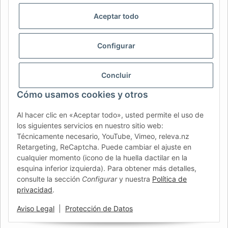
AFATEK INTERNATIONAL – SELECCIONAR REGIÓN E IDIOMA |
SELECT REGION & LANGUAGE | CHOISIR LA RÉGION ET LA
Aceptar todo
LANGUE
DE
AT
CH (DE)
CH (FR)
Configurar
CH (IT)
BE (NL)
BE (FR)
NL
FR
IT
ES
DK
PL
Concluir
UK
NZ
USA
MX
PT
Cómo usamos cookies y otros
SE
FI
CZ
HU
SK
Al hacer clic en «Aceptar todo», usted permite el uso de
los siguientes servicios en nuestro sitio web:
RO
HR
Técnicamente necesario, YouTube, Vimeo, releva.nz
Retargeting, ReCaptcha. Puede cambiar el ajuste en
cualquier momento (icono de la huella dactilar en la
esquina inferior izquierda). Para obtener más detalles,
AFATEK México
| Su experto en refacciones para remolques
consulte la sección
Configurar
y nuestra
Política de
y vehículos comerciales
privacidad
.
Contacto y soporte:
moc.ketafa@ofni
Envío directo desde nuestro centro logístico en Alemania.
Aviso Legal
|
Protección de Datos
Nota: Pueden aplicarse impuestos de importación locales.