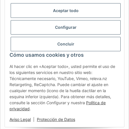
AFATEK INTERNATIONAL – SELECCIONAR REGIÓN E IDIOMA |
SELECT REGION & LANGUAGE | CHOISIR LA RÉGION ET LA
Aceptar todo
LANGUE
DE
AT
CH (DE)
CH (FR)
Configurar
CH (IT)
BE (NL)
BE (FR)
NL
FR
IT
ES
DK
PL
Concluir
UK
NZ
USA
MX
PT
Cómo usamos cookies y otros
SE
FI
CZ
HU
SK
Al hacer clic en «Aceptar todo», usted permite el uso de
los siguientes servicios en nuestro sitio web:
RO
HR
Técnicamente necesario, YouTube, Vimeo, releva.nz
Retargeting, ReCaptcha. Puede cambiar el ajuste en
cualquier momento (icono de la huella dactilar en la
esquina inferior izquierda). Para obtener más detalles,
AFATEK México
| Su experto en refacciones para remolques
consulte la sección
Configurar
y nuestra
Política de
y vehículos comerciales
privacidad
.
Contacto y soporte:
moc.ketafa@ofni
Envío directo desde nuestro centro logístico en Alemania.
Aviso Legal
|
Protección de Datos
Nota: Pueden aplicarse impuestos de importación locales.