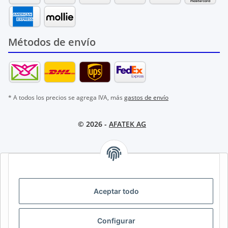
Métodos de envío
* A todos los precios se agrega IVA, más
gastos de envío
© 2026 -
AFATEK AG
AFATEK INTERNATIONAL – SELECCIONAR REGIÓN E IDIOMA |
SELECT REGION & LANGUAGE | CHOISIR LA RÉGION ET LA
LANGUE
Aceptar todo
DE
AT
CH (DE)
CH (FR)
Configurar
CH (IT)
BE (NL)
BE (FR)
NL