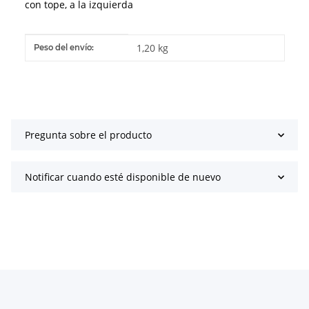
con tope, a la izquierda
#productDetails.itemInformation#
#productDetails.itemValue#
1,20 kg
Peso del envío:
Pregunta sobre el producto
Notificar cuando esté disponible de nuevo