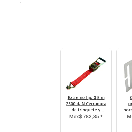
, ,
Extremo fijo 0,5 m
2500 daN Cerradura
p
de trinquete y
bor
gancho de alambre
Mex$ 782,35
*
M