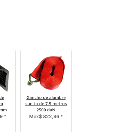
de
Gancho de alambre
ro
suelto de 7.5 metros
0mm
2500 daN
89
*
Mex$ 822,96
*