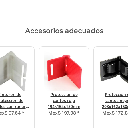
Accesorios adecuados
Cinturón de
Protección de
Protección 
rotección de
cantos rojo
cantos neg
des con ranura
194x154x150mm
208x162x15
de 50 mm
ex$ 97,64
*
Mex$ 197,98
*
Mex$ 172,