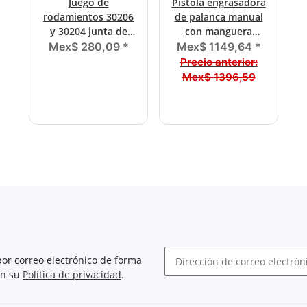
Juego de
Pistola engrasadora
rodamientos 30206
de palanca manual
y 30204 junta de
con manguera
estanqueidad
blindada M10x1
Mex$ 280,09
*
Mex$ 1149,64
*
62x30x7.0
Precio anterior:
Mex$ 1396,59
or correo electrónico de forma
on su
Política de privacidad
.
Boletín de noticias abonarse