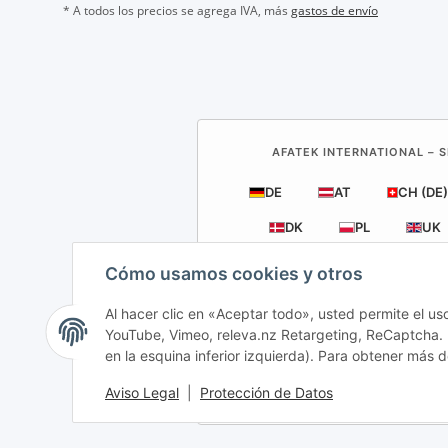
* A todos los precios se agrega IVA, más
gastos de envío
AFATEK INTERNATIONAL – S
DE
AT
CH (DE)
DK
PL
UK
Cómo usamos cookies y otros
Al hacer clic en «Aceptar todo», usted permite el us
YouTube, Vimeo, releva.nz Retargeting, ReCaptcha. P
AFATEK
en la esquina inferior izquierda). Para obtener más d
Envío directo desde nu
Aviso Legal
|
Protección de Datos