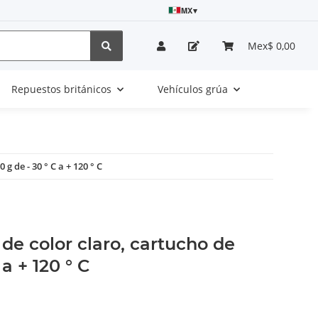
MX
▾
Mex$ 0,00
Repuestos británicos
Vehículos grúa
g de - 30 ° C a + 120 ° C
 de color claro, cartucho de
a + 120 ° C