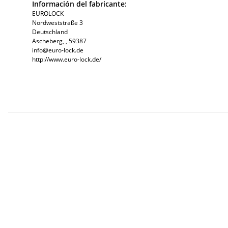
Información del fabricante:
EUROLOCK
Nordweststraße 3
Deutschland
Ascheberg, , 59387
info@euro-lock.de
http://www.euro-lock.de/