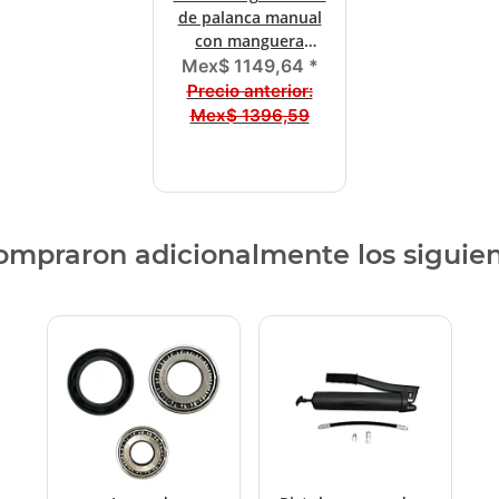
de palanca manual
con manguera
blindada M10x1
Mex$ 1149,64
*
Precio anterior:
Mex$ 1396,59
compraron adicionalmente los siguie