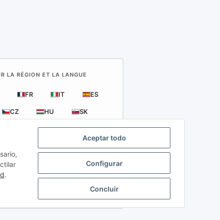
IR LA RÉGION ET LA LANGUE
FR
IT
ES
CZ
HU
SK
Aceptar todo
sario,
Configurar
tilar
erciales
ad
.
Concluir
de importación locales.