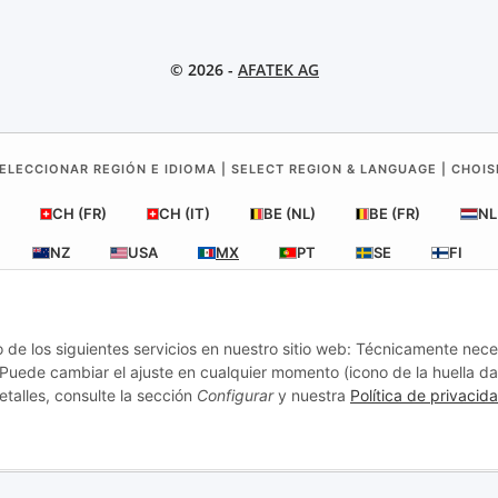
© 2026 -
AFATEK AG
ELECCIONAR REGIÓN E IDIOMA | SELECT REGION & LANGUAGE | CHOIS
CH (FR)
CH (IT)
BE (NL)
BE (FR)
NL
NZ
USA
MX
PT
SE
FI
RO
HR
o de los siguientes servicios en nuestro sitio web: Técnicamente nece
uede cambiar el ajuste en cualquier momento (icono de la huella dac
 México
| Su experto en refacciones para remolques y vehículos com
etalles, consulte la sección
Configurar
y nuestra
Política de privacid
Contacto y soporte:
moc.ketafa@ofni
estro centro logístico en Alemania.
Nota: Pueden aplicarse impuestos 