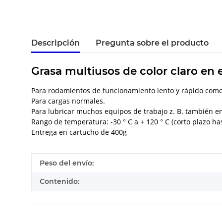
Descripción
Pregunta sobre el producto
Grasa multiusos de color claro en 
Para rodamientos de funcionamiento lento y rápido como 
Para cargas normales.
Para lubricar muchos equipos de trabajo z. B. también en
Rango de temperatura: -30 ° C a + 120 ° C (corto plazo has
Entrega en cartucho de 400g
#productDetails.itemInformation#
#productDetails.itemValue#
Peso del envío:
Contenido: