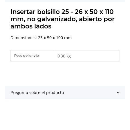
Insertar bolsillo 25 - 26 x 50 x 110
mm, no galvanizado, abierto por
ambos lados
Dimensiones: 25 x 50 x 100 mm
#productDetails.itemInformation#
#productDetails.itemValue#
0,30 kg
Peso del envío:
Pregunta sobre el producto