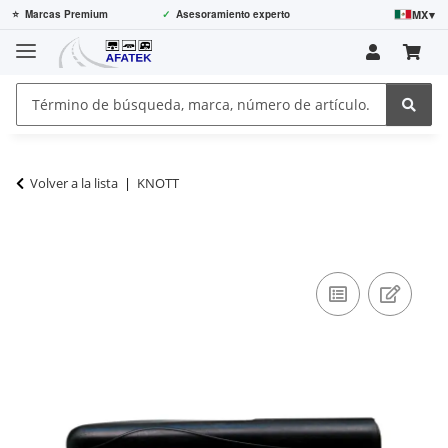
MX
▾
⭐
Marcas Premium
✓
Asesoramiento experto
Volver a la lista
KNOTT