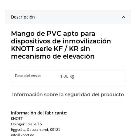
Descripción
Mango de PVC apto para
dispositivos de inmovilización
KNOTT serie KF / KR sin
mecanismo de elevación
#productDetails.itemInformation#
#productDetails.itemValue#
1,00 kg
Peso del envío:
Información sobre la seguridad del producto
Información del fabricante:
KNOTT
Obinger Straße 15
Eggstätt, Deutschland, 83125
info@knott.de