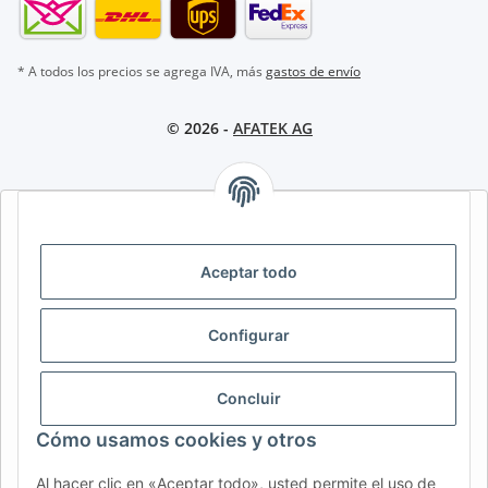
* A todos los precios se agrega IVA, más
gastos de envío
© 2026 -
AFATEK AG
AFATEK INTERNATIONAL – SELECCIONAR REGIÓN E IDIOMA |
SELECT REGION & LANGUAGE | CHOISIR LA RÉGION ET LA
LANGUE
Aceptar todo
DE
AT
CH (DE)
CH (FR)
Configurar
CH (IT)
BE (NL)
BE (FR)
NL
FR
IT
ES
DK
PL
Concluir
UK
NZ
USA
MX
PT
Cómo usamos cookies y otros
SE
FI
CZ
HU
SK
Al hacer clic en «Aceptar todo», usted permite el uso de