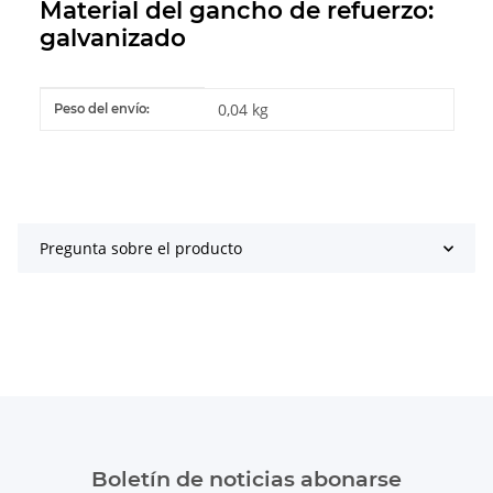
Material del gancho de refuerzo:
galvanizado
#productDetails.itemInformation#
#productDetails.itemValue#
0,04 kg
Peso del envío:
Pregunta sobre el producto
Boletín de noticias abonarse