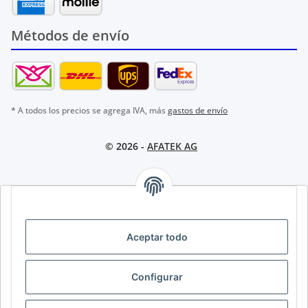
Métodos de envío
* A todos los precios se agrega IVA, más
gastos de envío
© 2026 -
AFATEK AG
AFATEK INTERNATIONAL – SELECCIONAR REGIÓN E IDIOMA |
SELECT REGION & LANGUAGE | CHOISIR LA RÉGION ET LA
LANGUE
Aceptar todo
DE
AT
CH (DE)
CH (FR)
Configurar
CH (IT)
BE (NL)
BE (FR)
NL
FR
IT
ES
DK
PL