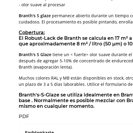
- olor suave al procesar
Branth's S glaze
permanece abierto durante un tiempo co
cuidadoso. El procesamiento es posible pintando, enroll
Cobertura:
El Robust-Lack de Branth se calcula en 17 m² a 
que aproximadamente 8 m² / litro (50 µm) o 10 
Branth's S Glaze
tiene un < fuerte> olor suave durante 
después de agregar 5-10% de concentrado de endurecedor 
Branth (evaporación lenta).
Muchos colores RAL y MB están disponibles en stock, otr
un plazo de 3 a 5 días laborables. Utilice el formulario 
Branth's-S-Glaze se utiliza idealmente en Bran
base . Normalmente es posible mezclar con Bran
mismo en cualquier momento.
PDF
Farbtonkarte