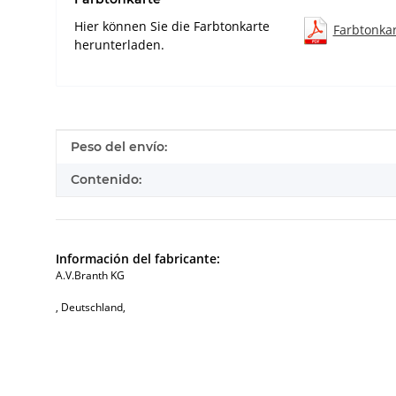
Hier können Sie die Farbtonkarte
Farbtonka
herunterladen.
#productDetails.itemInformation#
#productDetails.itemValue#
Peso del envío:
Contenido:
Información del fabricante:
A.V.Branth KG
, Deutschland,