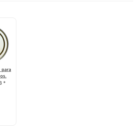
 para
ros.
3
*