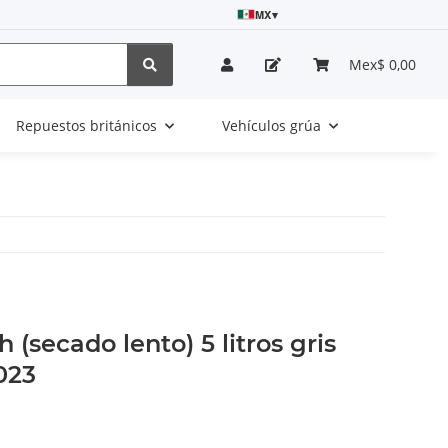
MX
▾
Mex$ 0,00
Repuestos británicos
Vehículos grúa
 (secado lento) 5 litros gris
023