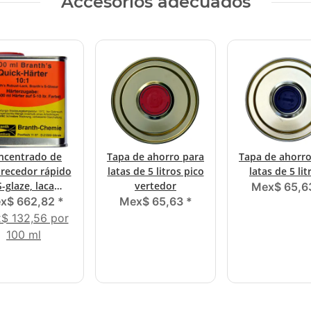
Accesorios adecuados
ncentrado de
Tapa de ahorro para
Tapa de ahorro
recedor rápido
latas de 5 litros pico
latas de 5 lit
S-glaze, laca
vertedor
Mex$ 65,6
sta, colores de
x$ 662,82
*
Mex$ 65,63
*
mica 3 en 1)
$ 132,56 por
100 ml