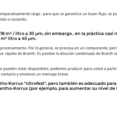
mparativamente largo , para que se garantice un buen flujo, se p
ando o rociando.
18 m² / litro a 30 µm, sin embargo , en la práctica cas
m² litro a 45 µm.
el procesamiento. Por lo general, se procesa en un componente, p
rápido de Branth. Es posible la dilución combinada de Branth (ev
os pueden estar disponibles; podemos producir para usted a parti
de contacto y envíenos un mensaje breve.
tho-Korrux "nitrofest", pero también es adecuado para
tho-Korrux (por ejemplo, para aumentar su nivel de bri