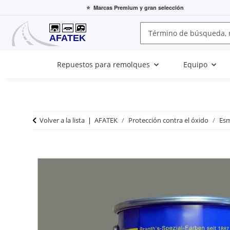
⭐
Marcas Premium
y gran selección
Repuestos para remolques
Equipo
Volver a la lista
AFATEK
Protección contra el óxido
Esm