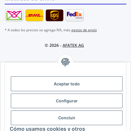
* A todos los precios se agrega IVA, más
gastos de envío
© 2026 -
AFATEK AG
AFATEK INTERNATIONAL – SELECCIONAR REGIÓN E IDIOMA |
SELECT REGION & LANGUAGE | CHOISIR LA RÉGION ET LA
LANGUE
Aceptar todo
DE
AT
CH (DE)
CH (FR)
Configurar
CH (IT)
BE (NL)
BE (FR)
NL
FR
IT
ES
DK
PL
Concluir
UK
NZ
USA
MX
PT
Cómo usamos cookies y otros