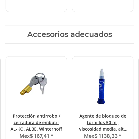
Accesorios adecuados
Protección antirrobo /
Agente de bloqueo de
cerradura de embutir
tornillos 50 ml,
AL-KO, ALBE, Winterhoff
viscosidad media, alta
concentración
Mex$ 167,41
*
Mex$ 1138,33
*