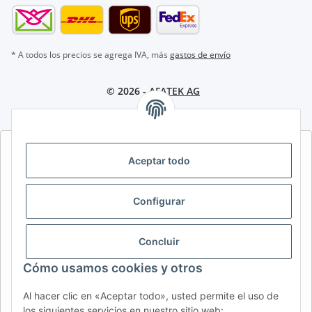
* A todos los precios se agrega IVA, más
gastos de envío
© 2026 -
AFATEK AG
AFATEK INTERNATIONAL – SELECCIONAR REGIÓN E IDIOMA |
Aceptar todo
SELECT REGION & LANGUAGE | CHOISIR LA RÉGION ET LA
LANGUE
Configurar
DE
AT
CH (DE)
CH (FR)
CH (IT)
BE (NL)
BE (FR)
NL
Concluir
FR
IT
ES
DK
PL
Cómo usamos cookies y otros
UK
NZ
USA
MX
PT
Al hacer clic en «Aceptar todo», usted permite el uso de
SE
FI
CZ
HU
SK
los siguientes servicios en nuestro sitio web: