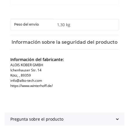
#productDetails.itemInformation#
#productDetails.itemValue#
1,30 kg
Peso del envío:
Información sobre la seguridad del producto
Información del fabricante:
ALOIS KOBER GMBH​
Ichenhauser Str. 14
Kötz​, , 89359
info@alko-tech.com
https://www.winterhoff.de/
Pregunta sobre el producto