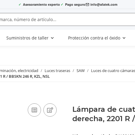
✓
Asesoramiento experto
✓
Pago seguro
info@afatek.com
Suministros de taller
Protección contra el óxido
uminación, electricidad
Luces traseras
SAW
Luces de cuatro cámara
 R / BBSKN 246 R, KZL, NSL
Lámpara de cuat
derecha, 2201 R 