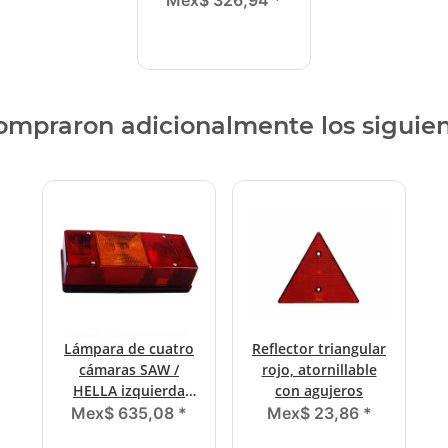
Mex$ 326,94
*
compraron adicionalmente los siguie
Lámpara de cuatro
Reflector triangular
cámaras SAW /
rojo, atornillable
HELLA izquierda
con agujeros
2201 L / BBSKN 246
Mex$ 635,08
*
Mex$ 23,86
*
L con NSL, KZL