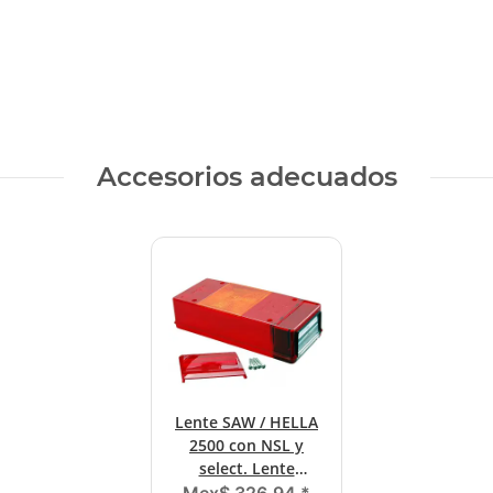
Accesorios adecuados
Lente SAW / HELLA
2500 con NSL y
select. Lente
izquierda / derecha