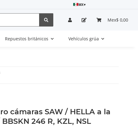
MX
▾
Mex$ 0,00
Repuestos británicos
Vehículos grúa
s
ro cámaras SAW / HELLA a la
/ BBSKN 246 R, KZL, NSL