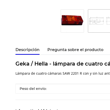
Descripción
Pregunta sobre el producto
Geka / Hella - lámpara de cuatro 
Lámpara de cuatro cámaras SAW 2201 R con y sin luz anti
#productDetails.itemInformation#
#productDetails.itemValue#
Peso del envío: