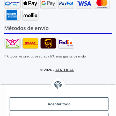
Métodos de envío
* A todos los precios se agrega IVA, más
gastos de envío
© 2026 -
AFATEK AG
AFATEK INTERNATIONAL – SELECCIONAR REGIÓN E IDIOMA |
SELECT REGION & LANGUAGE | CHOISIR LA RÉGION ET LA
LANGUE
Aceptar todo
DE
AT
CH (DE)
CH (FR)