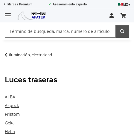
MX
▾
⭐
Marcas Premium
✓
Asesoramiento experto
Iluminación, electricidad
Luces traseras
AJ.BA
Aspöck
Fristom
Geka
Hella