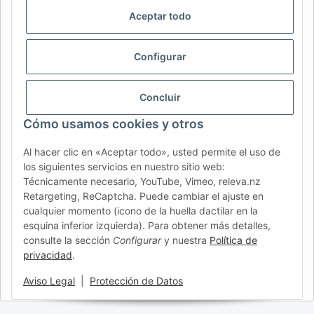
LANGUE
Aceptar todo
DE
AT
CH (DE)
CH (FR)
Configurar
CH (IT)
BE (NL)
BE (FR)
NL
FR
IT
ES
DK
PL
Concluir
UK
NZ
USA
MX
PT
Cómo usamos cookies y otros
SE
FI
CZ
HU
SK
Al hacer clic en «Aceptar todo», usted permite el uso de
RO
HR
los siguientes servicios en nuestro sitio web:
Técnicamente necesario, YouTube, Vimeo, releva.nz
Retargeting, ReCaptcha. Puede cambiar el ajuste en
cualquier momento (icono de la huella dactilar en la
AFATEK México
| Su experto en refacciones para remolques
esquina inferior izquierda). Para obtener más detalles,
y vehículos comerciales
consulte la sección
Configurar
y nuestra
Política de
Contacto y soporte:
moc.ketafa@ofni
privacidad
.
Envío directo desde nuestro centro logístico en Alemania.
Nota: Pueden aplicarse impuestos de importación locales.
Aviso Legal
|
Protección de Datos