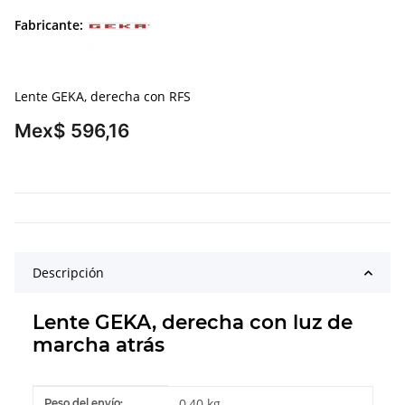
Fabricante:
Lente GEKA, derecha con RFS
Mex$ 596,16
Descripción
Lente GEKA, derecha con luz de
marcha atrás
#productDetails.itemInformation#
#productDetails.itemValue#
0,40 kg
Peso del envío: