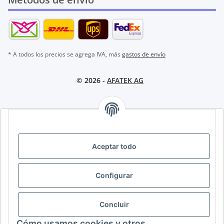
* A todos los precios se agrega IVA, más
gastos de envío
© 2026 -
AFATEK AG
AFATEK INTERNATIONAL – SELECCIONAR REGIÓN E IDIOMA |
SELECT REGION & LANGUAGE | CHOISIR LA RÉGION ET LA
LANGUE
Aceptar todo
DE
AT
CH (DE)
CH (FR)
Configurar
CH (IT)
BE (NL)
BE (FR)
NL
FR
IT
ES
DK
PL
Concluir
UK
NZ
USA
MX
PT
Cómo usamos cookies y otros