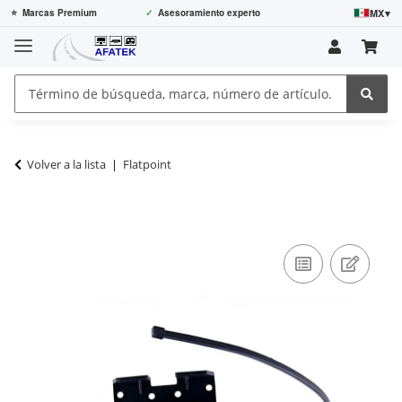
MX
▾
⭐
Marcas Premium
✓
Asesoramiento experto
Volver a la lista
Flatpoint