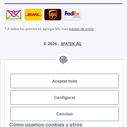
* A todos los precios se agrega IVA, más
gastos de envío
© 2026 -
AFATEK AG
AFATEK INTERNATIONAL – SELECCIONAR REGIÓN E IDIOMA |
SELECT REGION & LANGUAGE | CHOISIR LA RÉGION ET LA
LANGUE
Aceptar todo
DE
AT
CH (DE)
CH (FR)
Configurar
CH (IT)
BE (NL)
BE (FR)
NL
FR
IT
ES
DK
PL
Concluir
UK
NZ
USA
MX
PT
Cómo usamos cookies y otros