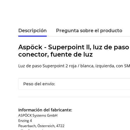
Descripción
Pregunta sobre el producto
Aspöck - Superpoint ll, luz de pas
conector, fuente de luz
Luz de paso Superpoint 2 roja / blanca, izquierda, con SM
#productDetails.itemInformation#
#productDetails.itemValue#
Peso del envío:
Información del fabricante:
ASPÖCK Systems GmbH
Enzing 4
Peuerbach, Österreich, 4722