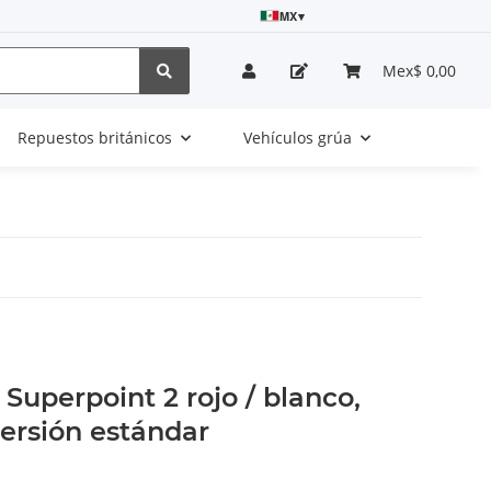
MX
▾
Mex$ 0,00
Repuestos británicos
Vehículos grúa
Superpoint 2 rojo / blanco,
versión estándar