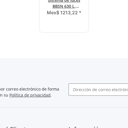
sistema de luces
BBSN 630 L,
intermitente
Mex$ 1213,22
*
izquierdo, freno, fin
or correo electrónico de forma
on su
Política de privacidad
.
Boletín de noticias abonarse