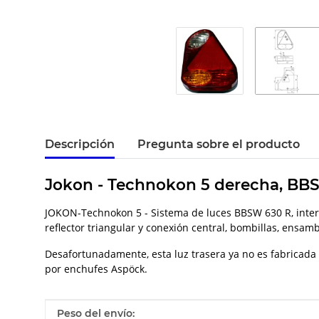
Descripción
Pregunta sobre el producto
Jokon - Technokon 5 derecha, BBSW
JOKON-Technokon 5 - Sistema de luces BBSW 630 R, interm
reflector triangular y conexión central, bombillas, ensam
Desafortunadamente, esta luz trasera ya no es fabricada p
por enchufes Aspöck.
#productDetails.itemInformation#
#productDetails.itemValue#
Peso del envío: