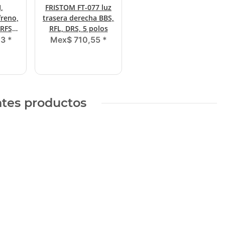
,
FRISTOM FT-077 luz
freno,
trasera derecha BBS,
 RFS,
RFL, DRS, 5 polos
e
23
*
Mex$ 710,55
*
.
ntes productos