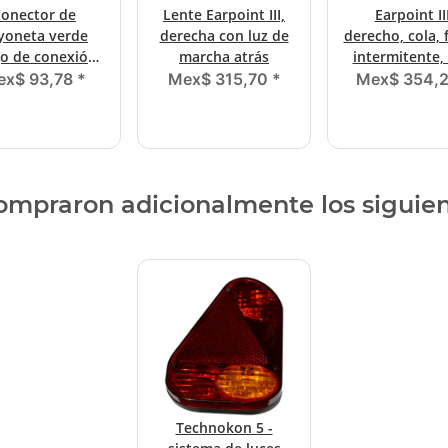
onector de
Lente Earpoint III,
Earpoint III
yoneta verde
derecha con luz de
derecho, cola, 
go de conexión
marcha atrás
intermitente,
de 5 pines,
conector d
ex$ 93,78
*
Mex$ 315,70
*
Mex$ 354,
trucciones de
bayoneta
enchufe
compraron adicionalmente los siguie
Technokon 5 -