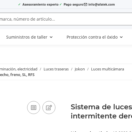
✓
Asesoramiento experto
✓
Pago seguro
info@afatek.com
Suministros de taller
Protección contra el óxido
uminación, electricidad
Luces traseras
Jokon
Luces multicámara
cho, freno, SL, RFS
Sistema de luce
intermitente der