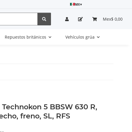
MX
▾
Mex$ 0,00
Repuestos británicos
Vehículos grúa
s Technokon 5 BBSW 630 R,
echo, freno, SL, RFS