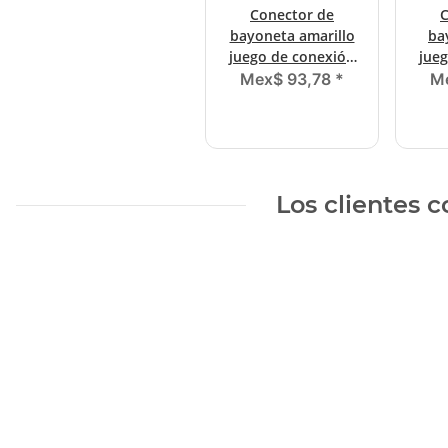
Conector de
C
bayoneta amarillo
ba
juego de conexión
jue
de 5 pines,
Mex$ 93,78
*
M
instrucciones de
ins
enchufe
Los clientes 