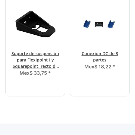
Soporte de suspensión
Conexión DC de 3
para Flexipoint I y
partes
Squarepoint, recto de
Mex$ 18,22
*
100 mm de largo.
Mex$ 33,75
*