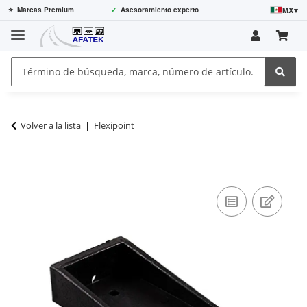
MX
▾
⭐
Marcas Premium
✓
Asesoramiento experto
Volver a la lista
Flexipoint