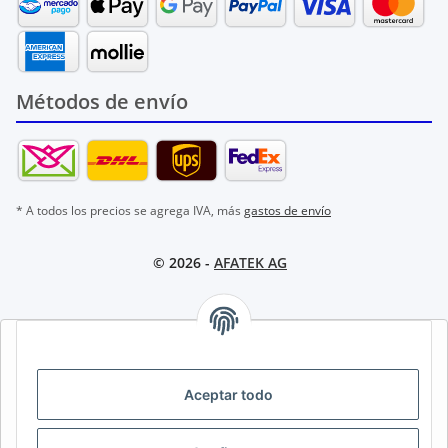
Métodos de envío
* A todos los precios se agrega IVA, más
gastos de envío
© 2026 -
AFATEK AG
AFATEK INTERNATIONAL – SELECCIONAR REGIÓN E IDIOMA |
SELECT REGION & LANGUAGE | CHOISIR LA RÉGION ET LA
LANGUE
Aceptar todo
DE
AT
CH (DE)
CH (FR)