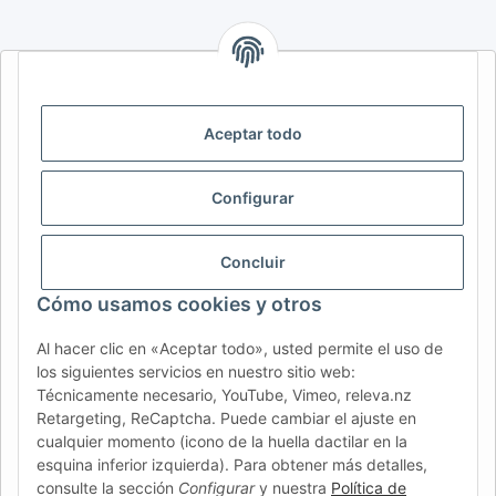
AFATEK INTERNATIONAL – SELECCIONAR REGIÓN E IDIOMA |
SELECT REGION & LANGUAGE | CHOISIR LA RÉGION ET LA
LANGUE
Aceptar todo
DE
AT
CH (DE)
CH (FR)
Configurar
CH (IT)
BE (NL)
BE (FR)
NL
FR
IT
ES
DK
PL
Concluir
UK
NZ
USA
MX
PT
Cómo usamos cookies y otros
SE
FI
CZ
HU
SK
Al hacer clic en «Aceptar todo», usted permite el uso de
RO
HR
los siguientes servicios en nuestro sitio web:
Técnicamente necesario, YouTube, Vimeo, releva.nz
Retargeting, ReCaptcha. Puede cambiar el ajuste en
cualquier momento (icono de la huella dactilar en la
AFATEK México
| Su experto en refacciones para remolques
esquina inferior izquierda). Para obtener más detalles,
y vehículos comerciales
consulte la sección
Configurar
y nuestra
Política de
Contacto y soporte:
moc.ketafa@ofni