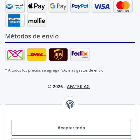
Métodos de envío
* A todos los precios se agrega IVA, más
gastos de envío
© 2026 -
AFATEK AG
AFATEK INTERNATIONAL – SELECCIONAR REGIÓN E IDIOMA |
SELECT REGION & LANGUAGE | CHOISIR LA RÉGION ET LA
LANGUE
Aceptar todo
DE
AT
CH (DE)
CH (FR)