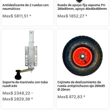
Antideslizante de 2 ruedas con
Rueda de apoyo fija espuma PU
neumáticos
260x85mm, apoyo 40x40x400mm
Mex$ 5811,51
*
Mex$ 1852,27
*
Soporte de manivela con tubo
Cojinete de deslizamiento de
cuadrado
rueda antipinchazos eje 260x85
Ø 20mm
Mex$ 2348,22 -
Mex$ 872,83
*
Mex$ 2829,38
*