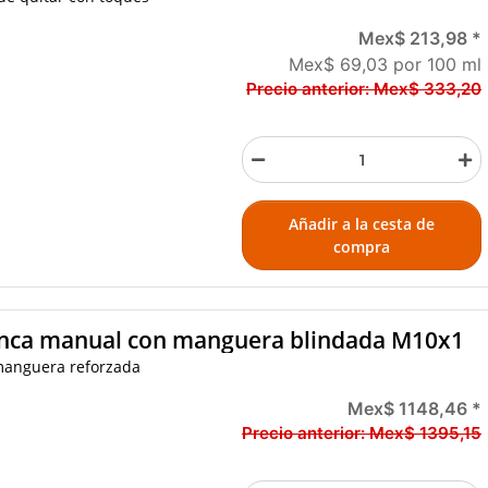
Mex$ 213,98
*
Mex$ 69,03 por 100 ml
Precio anterior:
Mex$ 333,20
Añadir a la cesta de
compra
lanca manual con manguera blindada M10x1
manguera reforzada
Mex$ 1148,46
*
Precio anterior:
Mex$ 1395,15