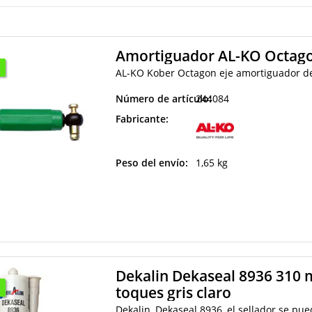
Amortiguador AL-KO Octago
AL-KO Kober Octagon eje amortiguador de 
Número de artículo:
244084
Fabricante:
Peso del envío:
1,65 kg
Dekalin Dekaseal 8936 310 m
toques gris claro
Dekalin, Dekaseal 8936, el sellador se pu