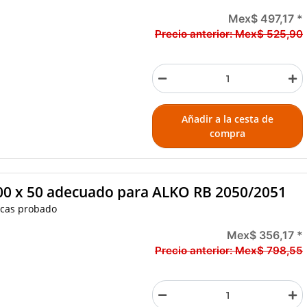
Mex$ 497,17
*
Precio anterior:
Mex$ 525,90
Añadir a la cesta de
compra
200 x 50 adecuado para ALKO RB 2050/2051
licas probado
Mex$ 356,17
*
Precio anterior:
Mex$ 798,55